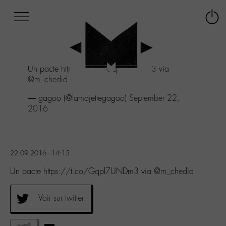
Afficher
Panneau de gestion des cookies
Labo
Connex
-
le
M-
menu
Aller
Un pacte
https://t.co/Gqpl7UNDm3
via
au
@m_chedid
menu
Aller
— gagoo (@lamojettegagoo)
September 22,
au
2016
contenu
Aller
à
la
22.09.2016 - 14:15
recherche
Un pacte https://t.co/Gqpl7UNDm3 via @m_chedid
Voir sur twitter