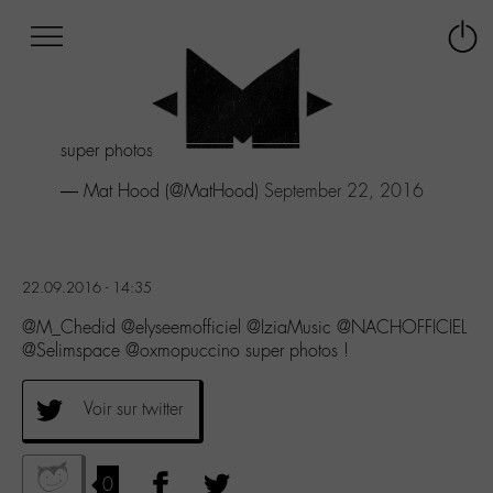
Afficher
Panneau de gestion des cookies
Labo
Connex
-
le
M-
menu
Aller
super photos !
au
menu
— Mat Hood (@MatHood)
September 22, 2016
Aller
au
contenu
Aller
22.09.2016 - 14:35
à
la
@M_Chedid @elyseemofficiel @IziaMusic @NACHOFFICIEL
recherche
@Selimspace @oxmopuccino super photos !
Voir sur twitter
0