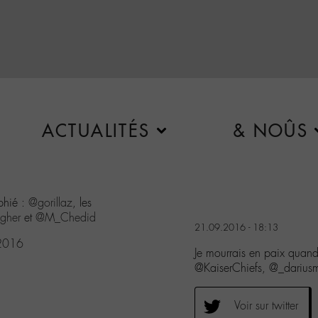
ACTUALITÉS
& NOÛS
phié :
@gorillaz
, les
gher
et
@M_Chedid
21.09.2016 - 18:13
 2016
Je mourrais en paix quand 
@KaiserChiefs, @_dariu
Voir sur twitter