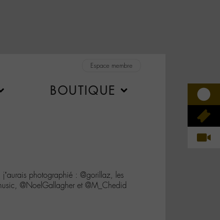
Espace membre
BOUTIQUE
j’aurais photographié : @gorillaz, les
smusic, @NoelGallagher et @M_Chedid