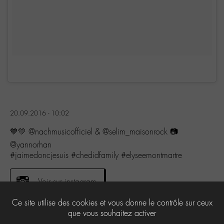
20.09.2016 - 10:02
💙💛 @nachmusicofficiel & @selim_maisonrock 📷
@yannorhan
#jaimedoncjesuis #chedidfamily #elyseemontmartre
Voir sur instagram
Ce site utilise des cookies et vous donne le contrôle sur ceux
que vous souhaitez activer
3