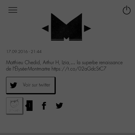
Afficher
Panneau de gestion des cookies
Labo
Connex
-
le
M-
menu
Aller
au
menu
17.09.2016 - 21:44
Aller
au
Matthieu Chedid, Arthur H, Izia,… la superbe renaissance
contenu
de l’Élysée-Montmartre https://t.co/02aGdcStC7
Aller
à
Voir sur twitter
la
recherche
1