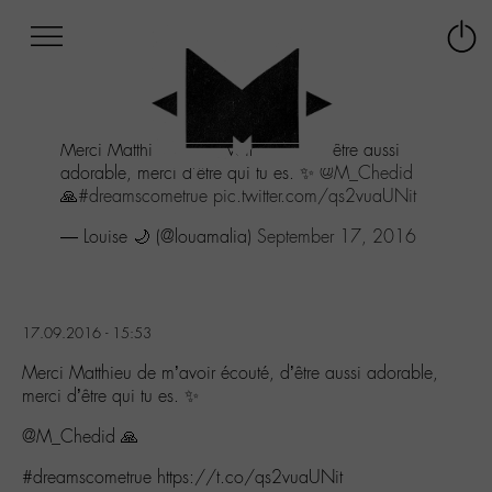
Afficher
Panneau de gestion des cookies
Labo
Connex
-
le
M-
menu
Aller
Merci Matthieu de m'avoir écouté, d'être aussi
au
adorable, merci d'être qui tu es. ✨
@M_Chedid
menu
🙏
#dreamscometrue
pic.twitter.com/qs2vuaUNit
Aller
au
— Louise 🌙 (@louamalia)
September 17, 2016
contenu
Aller
à
la
17.09.2016 - 15:53
recherche
Merci Matthieu de m’avoir écouté, d’être aussi adorable,
merci d’être qui tu es. ✨
@M_Chedid 🙏
#dreamscometrue https://t.co/qs2vuaUNit