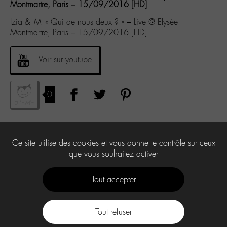
Montmartre, Paris – 15/09/2016 [HD]
Izia & -M- « Qui de nous deux ? » – Live @ Elysée
Montmartre, Paris – 15/09/2016 [HD]
Voir sur youtube
0
Ce site utilise des cookies et vous donne le contrôle sur ceux
que vous souhaitez activer
Tout accepter
Tout refuser