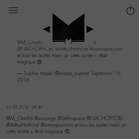
Afficher
Panneau de gestion des cookies
Labo
Connex
-
le
M-
menu
Aller
@M_Chedid
@soujorge
@Selimspace
au
@NACHOFFICIEL
@ArthurHofficial
@oxmopuccino
menu
et tous les autres merci pr cette soirée c était
Aller
magique 😍
au
contenu
— Sophie massé (@masse_sophie)
September 16,
Aller
2016
à
la
recherche
16.09.2016 - 09:47
@M_Chedid @soujorge @Selimspace @NACHOFFICIEL
@ArthurHofficial @oxmopuccino et tous les autres merci pr
cette soirée c était magique 😍