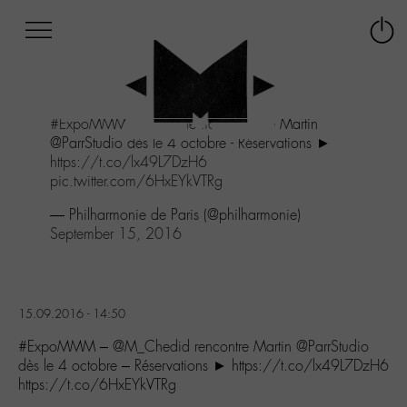
Afficher
Panneau de gestion des cookies
Labo
Connex
-
le
M-
menu
Aller
#ExpoMMM
-
@M_Chedid
rencontre Martin
au
@ParrStudio dès le 4 octobre - Réservations ►
menu
https://t.co/lx49L7DzH6
Aller
pic.twitter.com/6HxEYkVTRg
au
contenu
— Philharmonie de Paris (@philharmonie)
Aller
September 15, 2016
à
la
recherche
15.09.2016 - 14:50
#ExpoMMM – @M_Chedid rencontre Martin @ParrStudio
dès le 4 octobre – Réservations ► https://t.co/lx49L7DzH6
https://t.co/6HxEYkVTRg