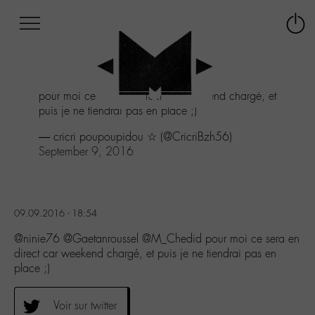
Afficher
Panneau de gestion des cookies
Labo
Connex
-
le
M-
menu
Aller
pour moi ce sera en direct car weekend chargé, et
au
puis je ne tiendrai pas en place ;)
menu
Aller
— cricri poupoupidou ☆ (@CricriBzh56)
au
September 9, 2016
contenu
Aller
à
la
09.09.2016 - 18:54
recherche
@ninie76 @Gaetanroussel @M_Chedid pour moi ce sera en
direct car weekend chargé, et puis je ne tiendrai pas en
place ;)
Voir sur twitter