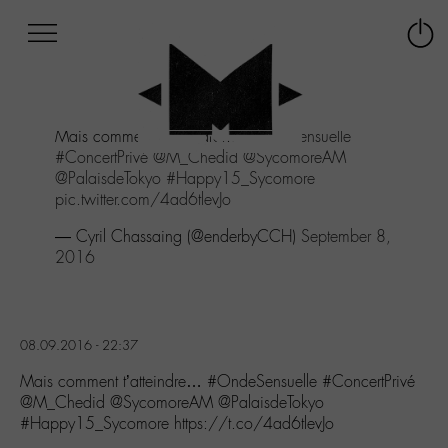
Afficher
Panneau de gestion des cookies
Labo
Connex
-
le
M-
menu
Aller
Mais comment t'atteindre...
#OndeSensuelle
au
#ConcertPrivé
@M_Chedid
@SycomoreAM
menu
@PalaisdeTokyo
#Happy15_Sycomore
Aller
pic.twitter.com/4ad6tlevJo
au
contenu
— Cyril Chassaing (@enderbyCCH)
September 8,
Aller
2016
à
la
recherche
08.09.2016 - 22:37
Mais comment t’atteindre… #OndeSensuelle #ConcertPrivé
@M_Chedid @SycomoreAM @PalaisdeTokyo
#Happy15_Sycomore https://t.co/4ad6tlevJo