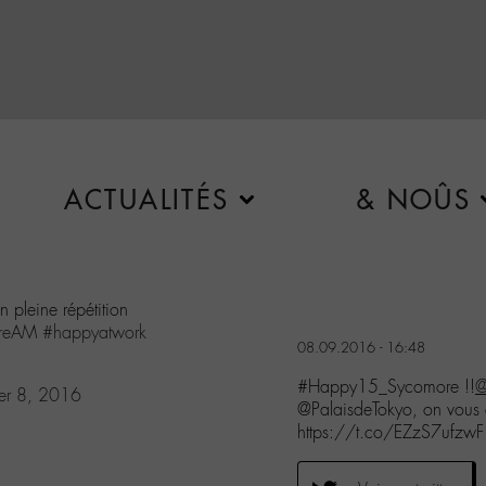
ACTUALITÉS
& NOÛS
pleine répétition
reAM
#happyatwork
08.09.2016 - 16:48
#Happy15_Sycomore !!
@
er 8, 2016
@PalaisdeTokyo, on vou
https://t.co/EZzS7ufzwF