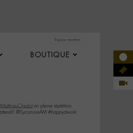
Espace membre
BOUTIQUE
MatthieuChedid
en pleine répétition
s attend!! @SycomoreAM #happyatwork