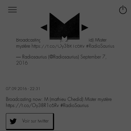
Afficher
Panneau de gestion des cookies
Labo
Connex
-
le
M-
menu
Aller
Broadcasting now: M (mathieu Chedid) Mister
au
mystère
https://t.co/Oy38R1c6Rv
#RadioSaurius
menu
Aller
— Radiosaurius (@Radiosaurius)
September 7,
au
2016
contenu
Aller
à
la
07.09.2016 - 22:31
recherche
Broadcasting now: M (mathieu Chedid) Mister mystère
https://t.co/Oy38R1c6Rv #RadioSaurius
Voir sur twitter