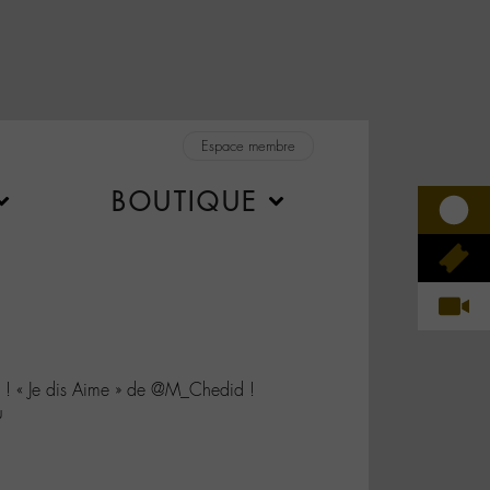
Espace membre
BOUTIQUE
 ! « Je dis Aime » de @M_Chedid !
u