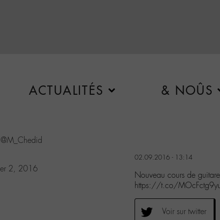
ACTUALITÉS
& NOÛS
e
@M_Chedid
02.09.2016 - 13:14
er 2, 2016
Nouveau cours de guitare
https://t.co/MOcFctg9y
Voir sur twitter