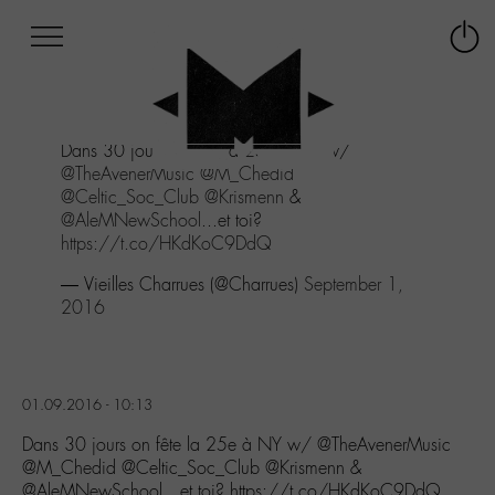
Afficher
Panneau de gestion des cookies
Labo
Connex
-
le
M-
menu
Aller
Dans 30 jours on fête la 25e à NY w/
au
@TheAvenerMusic
@M_Chedid
menu
@Celtic_Soc_Club
@Krismenn
&
Aller
@AleMNewSchool
...et toi?
au
https://t.co/HKdKoC9DdQ
contenu
Aller
— Vieilles Charrues (@Charrues)
September 1,
à
2016
la
recherche
01.09.2016 - 10:13
Dans 30 jours on fête la 25e à NY w/ @TheAvenerMusic
@M_Chedid @Celtic_Soc_Club @Krismenn &
@AleMNewSchool…et toi? https://t.co/HKdKoC9DdQ