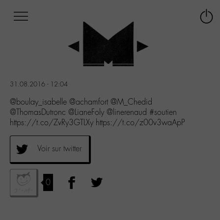
Afficher
Panneau de gestion des cookies
Labo
Connex
-
le
M-
menu
Aller
au
menu
31.08.2016 - 12:04
Aller
au
@boulay_isabelle @achamfort @M_Chedid
contenu
@ThomasDutronc @LianeFoly @linerenaud #soutien
Aller
https://t.co/ZvRy3GTLXy https://t.co/z00v3waApP
à
la
Voir sur twitter
recherche
0