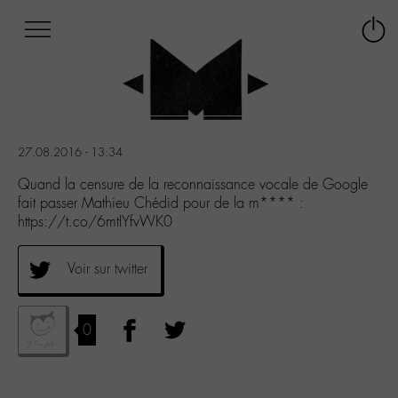
Afficher
Panneau de gestion des cookies
Labo
Connex
-
le
M-
menu
Aller
au
menu
27.08.2016 - 13:34
Aller
au
Quand la censure de la reconnaissance vocale de Google
contenu
fait passer Mathieu Chédid pour de la m**** :
Aller
https://t.co/6mtIYfvWK0
à
la
Voir sur twitter
recherche
0