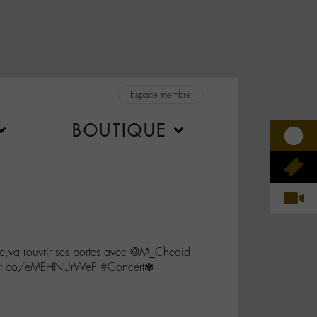
Espace membre
BOUTIQUE
e,va rouvrir ses portes avec @M_Chedid
s://t.co/eMEHNUrWeP #Concert✾