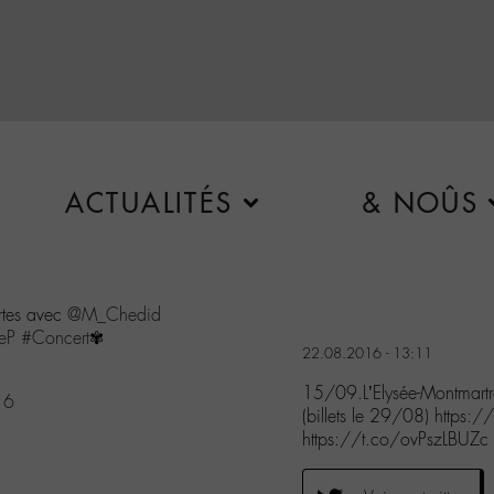
ACTUALITÉS
& NOÛS
rtes avec
@M_Chedid
eP
#Concert
✾
22.08.2016 - 13:11
15/09.L’Elysée-Montmartr
16
(billets le 29/08) http
https://t.co/ovPszLBUZc