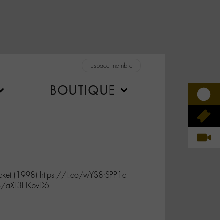
Espace membre
BOUTIQUE
ket (1998) https://t.co/wYS8rSPP1c
co/aXL3HKbvD6