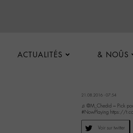
ACTUALITÉS
& NOÛS
21.08.2016 - 07:54
♫ @M_Chedid – Pick poc
#NowPlaying https://t.
Voir sur twitter