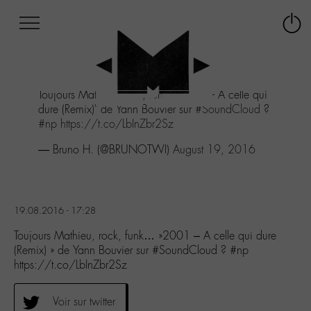
Afficher
Panneau de gestion des cookies
Labo
Connex
-
le
M-
menu
Aller
Toujours Mathieu, rock, funk..."2001 - A celle qui
au
dure (Remix)" de Yann Bouvier sur
#SoundCloud
?
menu
#np
https://t.co/LbInZbr2Sz
Aller
au
— Bruno H. (@BRUNOTWI)
August 19, 2016
contenu
Aller
à
la
19.08.2016 - 17:28
recherche
Toujours Mathieu, rock, funk… »2001 – A celle qui dure
(Remix) » de Yann Bouvier sur #SoundCloud ? #np
https://t.co/LbInZbr2Sz
Voir sur twitter