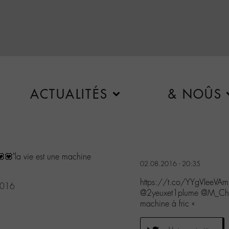
ACTUALITÉS
& NOÛS
💟"la vie est une machine
02.08.2016 - 20:35
https://t.co/YYgVIeeVAm
2016
@2yeuxet1plume @M_Ched
machine à fric «