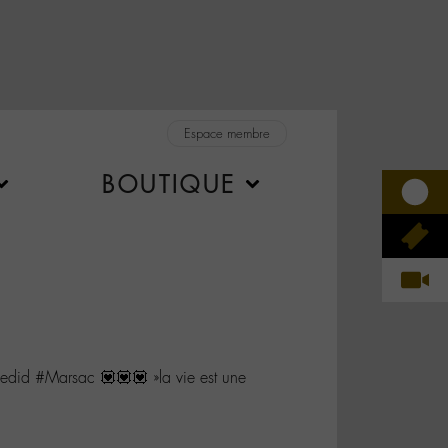
Espace membre
BOUTIQUE
id #Marsac 💟💟💟 »la vie est une