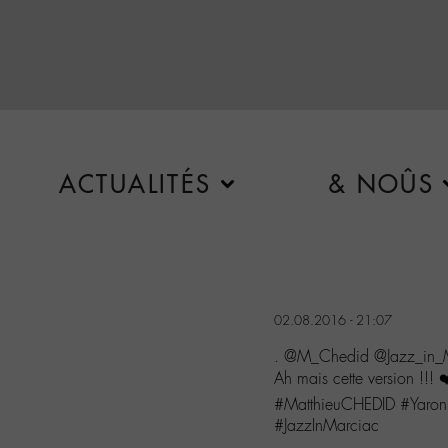
ACTUALITÉS
& NOÛS
02.08.2016 - 21:07
. @M_Chedid @Jazz_in_
Ah mais cette version !!! 
#MatthieuCHEDID #Yaro
#JazzInMarciac