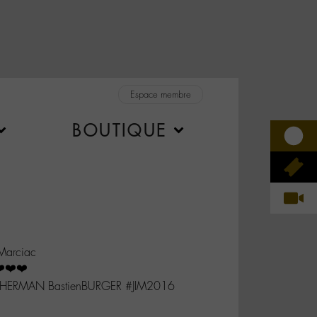
Espace membre
BOUTIQUE
Marciac
❤️❤️❤️
nHERMAN BastienBURGER #JIM2016