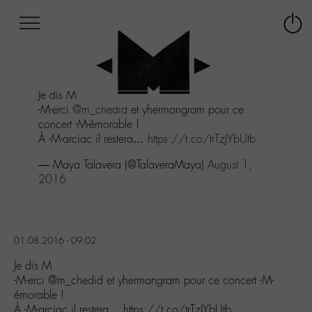
Afficher
Panneau de gestion des cookies
Labo
Connex
-
le
M-
menu
Aller
Je dis M
au
-M-erci
@m_chedid
et yhermangram pour ce
menu
concert -M-émorable !
Aller
À -M-arciac il restera…
https://t.co/trTzJYbUtb
au
contenu
— Maya Talavera (@TalaveraMaya)
August 1,
Aller
2016
à
la
recherche
01.08.2016 - 09:02
Je dis M
-M-erci @m_chedid et yhermangram pour ce concert -M-
émorable !
À -M-arciac il restera… https://t.co/trTzJYbUtb