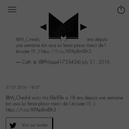
Afficher
Panneau de gestion des cookies
Labo
Connex
-
le
M-
menu
Aller
@M_Chedid
voici ma fille!Elle a 18 ans depuis
au
une semaine ton avis lui ferait plaisir merci de l
menu
écouter !!! ;)
https://t.co/KPApBmBlh3
Aller
au
— Cath ☺ (@Philipp41733434)
July 31, 2016
contenu
Aller
à
la
31.07.2016 - 18:07
recherche
@M_Chedid voici ma fille!Elle a 18 ans depuis une semaine
ton avis lui ferait plaisir merci de l écouter !!! ;)
https://t.co/KPApBmBlh3
Voir sur twitter