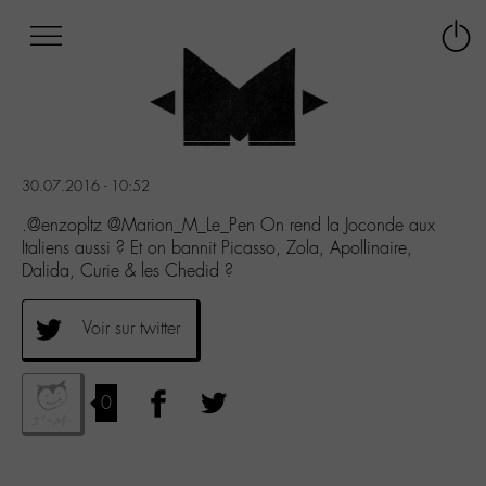
Afficher
Panneau de gestion des cookies
Labo
Connex
-
le
M-
menu
Aller
au
menu
30.07.2016 - 10:52
Aller
au
.@enzopltz @Marion_M_Le_Pen On rend la Joconde aux
contenu
Italiens aussi ? Et on bannit Picasso, Zola, Apollinaire,
Aller
Dalida, Curie & les Chedid ?
à
la
Voir sur twitter
recherche
0