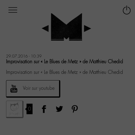
Afficher
Panneau de gestion des cookies
Labo
Connex
-
le
M-
menu
Aller
au
menu
Aller
29.07.2016 - 10:39
au
Improvisation sur « Le Blues de Metz » de Matthieu Chedid
contenu
Improvisation sur « Le Blues de Metz » de Matthieu Chedid
Aller
à
la
Voir sur youtube
recherche
0