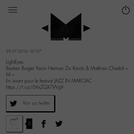
Afficher
Panneau de gestion des cookies
Labo
Connex
-
le
M-
menu
Aller
au
menu
29.07.2016 - 07:07
Aller
au
LightEyes
contenu
Bastien Burger Yaron Herman Ziv Ravitz & Matthieu Chedid –
Aller
M –
à
En avant pour le festival JAZZ IN MARCIAC
la
https://t.co/6VxZQX7WgV
recherche
Voir sur twitter
8