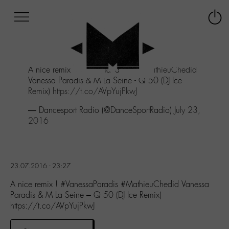
Afficher
Panneau de gestion des cookies
Labo
Connex
-
le
M-
menu
Aller
A nice remix !
#VanessaParadis
#MathieuChedid
au
Vanessa Paradis & M La Seine - Q 50 (DJ Ice
menu
Remix)
https://t.co/AVpYujPkwJ
Aller
au
— Dancesport Radio (@DanceSportRadio)
July 23,
contenu
2016
Aller
à
la
recherche
23.07.2016 - 23:27
A nice remix ! #VanessaParadis #MathieuChedid Vanessa
Paradis & M La Seine – Q 50 (DJ Ice Remix)
https://t.co/AVpYujPkwJ