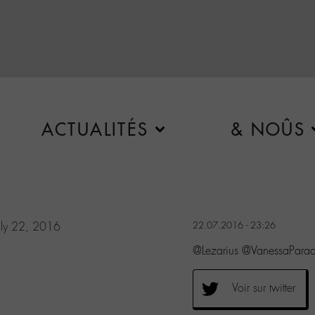
ACTUALITÉS
& NOÛS
uly 22, 2016
22.07.2016 - 23:26
@Lezarius @VanessaParad
Voir sur twitter