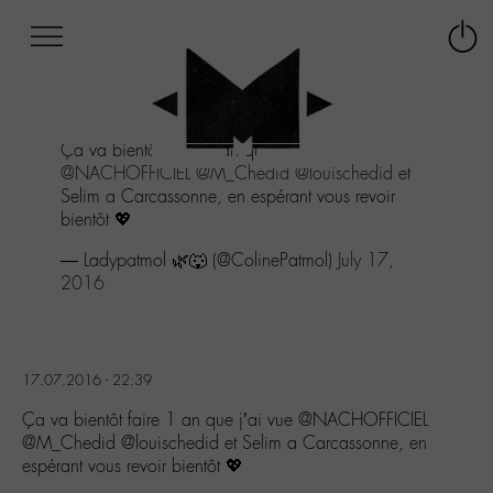
Afficher
Panneau de gestion des cookies
Labo
Connex
-
le
M-
menu
Aller
Ça va bientôt faire 1 an que j'ai vue
au
@NACHOFFICIEL
@M_Chedid
@louischedid
et
menu
Selim a Carcassonne, en espérant vous revoir
Aller
bientôt 💖
au
contenu
— Ladypatmol 🌿🐺 (@ColinePatmol)
July 17,
Aller
2016
à
la
recherche
17.07.2016 - 22:39
Ça va bientôt faire 1 an que j’ai vue @NACHOFFICIEL
@M_Chedid @louischedid et Selim a Carcassonne, en
espérant vous revoir bientôt 💖