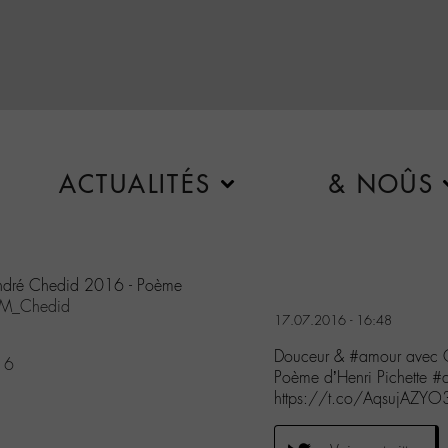
ACTUALITÉS
& NOÛS
André Chedid 2016 - Poème
M_Chedid
17.07.2016 - 16:48
Douceur & #amour avec O
16
Poème d’Henri Pichette
https://t.co/AqsujAZYO