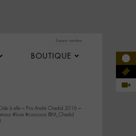
Espace membre
BOUTIQUE
de à elle – Prix André Chedid 2016 –
 #amour #love #concours @M_Chedid
3