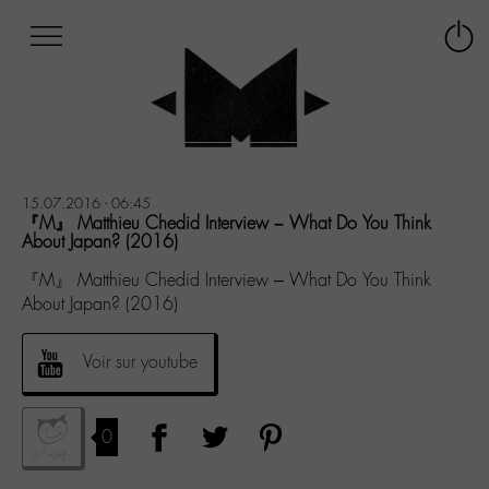
Afficher
Panneau de gestion des cookies
Labo
Connex
-
le
M-
menu
Aller
au
menu
Aller
15.07.2016 - 06:45
au
『M』 Matthieu Chedid Interview – What Do You Think
About Japan? (2016)
contenu
Aller
『M』 Matthieu Chedid Interview – What Do You Think
à
About Japan? (2016)
la
recherche
Voir sur youtube
0