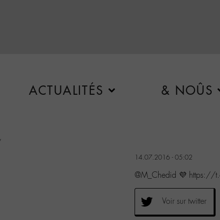
ACTUALITÉS
& NOÛS
v
14.07.2016 - 05:02
@M_Chedid 💜 https://t
Voir sur twitter