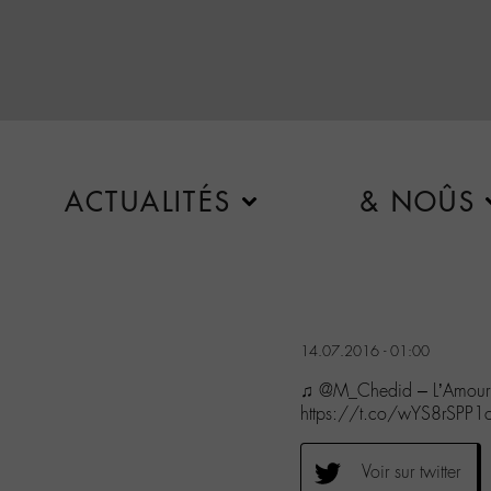
ACTUALITÉS
& NOÛS
14.07.2016 - 01:00
♫ @M_Chedid – L’Amour
https://t.co/wYS8rSPP1c
Voir sur twitter