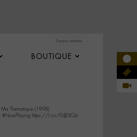
Espace membre
BOUTIQUE
 Ma Thematique (1998)
 #NowPlaying https://t.co/tTdJEXGjlr