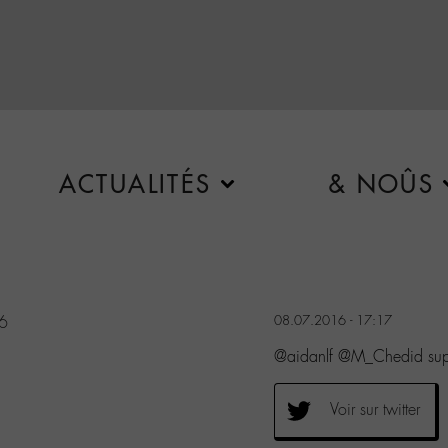
ACTUALITÉS
& NOÛS
16
08.07.2016 - 17:17
@aidanlf @M_Chedid sup
Voir sur twitter