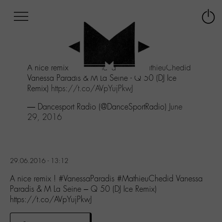
Afficher
Panneau de gestion des cookies
Labo
Connex
-
le
M-
menu
Aller
A nice remix !
#VanessaParadis
#MathieuChedid
au
Vanessa Paradis & M La Seine - Q 50 (DJ Ice
menu
Remix)
https://t.co/AVpYujPkwJ
Aller
au
— Dancesport Radio (@DanceSportRadio)
June
contenu
29, 2016
Aller
à
la
recherche
29.06.2016 - 13:12
A nice remix ! #VanessaParadis #MathieuChedid Vanessa
Paradis & M La Seine – Q 50 (DJ Ice Remix)
https://t.co/AVpYujPkwJ