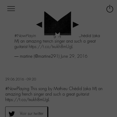
Afficher
Panneau de gestion des cookies
Labo
Connex
-
le
M-
menu
Aller
#NowPlaying
This song by Mathieu Chédid (aka
au
M) an amazing french singer and such a great
menu
guitarist
https://t.co/txukh8mUgL
Aller
au
— martine (@martine291)
June 29, 2016
contenu
Aller
à
la
29.06.2016 - 09:20
recherche
#NowPlaying This song by Mathieu Chédid (aka M) an
amazing french singer and such a great guitarist
https://t.co/txukh8mUgL
Voir sur twitter