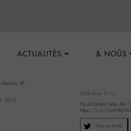
ACTUALITÉS
& NOÛS
 Paulista, SP
29.06.2016 - 01:15
29, 2016
I’m at Estádio Nabi Abi C
https://t.co/i5unNW0
Voir sur twitter