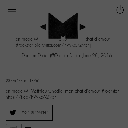
Afficher
Panneau de gestion des cookies
Labo
Connex
-
le
M-
menu
Aller
en mode M (Matthieu Chedid) mon chat d'amour
au
#rockstar
pic.twitter.com/hWkoA29pnj
menu
Aller
— Damien Durier (@DamienDurier)
June 28, 2016
au
contenu
Aller
à
28.06.2016 - 18:56
la
recherche
en mode M (Matthieu Chedid) mon chat d’amour #rockstar
https://t.co/hWkoA29pnj
Voir sur twitter