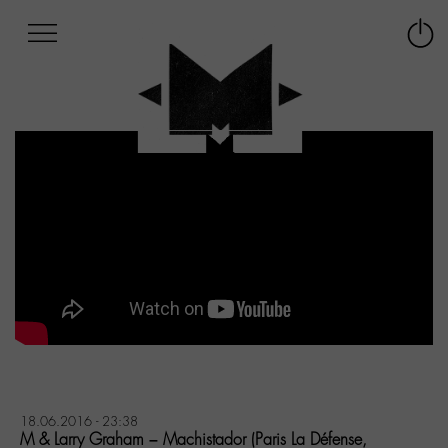
Afficher
Panneau de gestion des cookies
Labo
Connex
-
le
M-
menu
Aller
au
menu
Aller
au
contenu
Aller
à
la
recherche
18.06.2016 - 23:38
M & Larry Graham – Machistador (Paris La Défense,