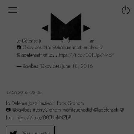
Afficher
Panneau de gestion des cookies
Labo
Connex
-
le
M-
menu
Aller
La Défense Jazz Festival : Larry Graham
au
📷
@xavibes
#LarryGraham
mathieuchedid
menu
Aller
@ladefensefr @ La…
https://t.co/00TUpkN7bP
au
— Xavibes (@xavibes)
June 18, 2016
contenu
Aller
à
la
recherche
18.06.2016 - 23:36
La Défense Jazz Festival : Larry Graham
📷 @xavibes #LarryGraham mathieuchedid @ladefensefr @
La… https://t.co/00TUpkN7bP
Voir sur twitter