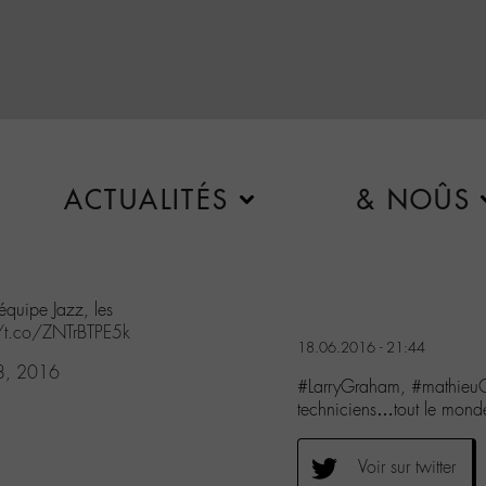
ACTUALITÉS
& NOÛS
'équipe Jazz, les
//t.co/ZNTrBTPE5k
18.06.2016 - 21:44
18, 2016
#LarryGraham, #mathieuC
techniciens…tout le mond
Voir sur twitter