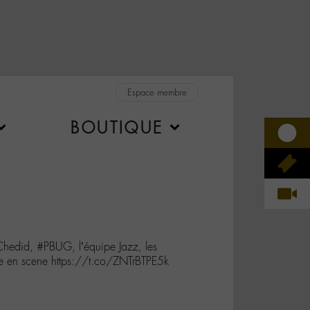
Espace membre
BOUTIQUE
hedid, #PBUG, l’équipe Jazz, les
e en scene https://t.co/ZNTrBTPE5k