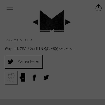
Afficher
Panneau de gestion des cookies
Labo
Connex
-
le
M-
menu
Aller
au
menu
16.06.2016 - 03:34
Aller
au
@bjmmtk @M_Chedid やばい超かわいい…
contenu
Aller
Voir sur twitter
à
la
recherche
0