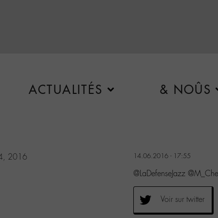
ACTUALITÉS
& NOÛS
14, 2016
14.06.2016 - 17:55
@LaDefenseJazz @M_Che
Voir sur twitter