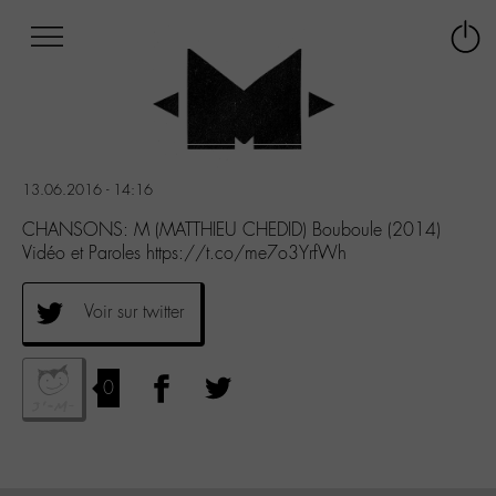
Afficher
Panneau de gestion des cookies
Labo
Connex
-
le
M-
menu
Aller
au
menu
13.06.2016 - 14:16
Aller
au
CHANSONS: M (MATTHIEU CHEDID) Bouboule (2014)
contenu
Vidéo et Paroles https://t.co/me7o3YrfWh
Aller
à
Voir sur twitter
la
recherche
0