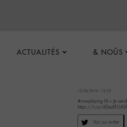
ACTUALITÉS
& NOÛS
12.06.2016 - 12:53
#nowplaying M – Je vend
https://t.co/d0ezRFU4S
Voir sur twitter