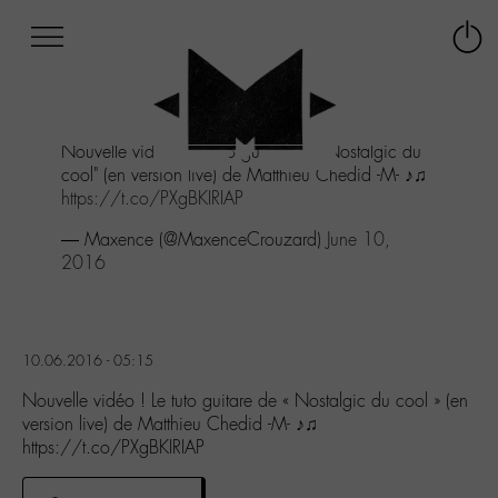
Afficher
Panneau de gestion des cookies
Labo
Connex
-
le
M-
menu
Aller
Nouvelle vidéo ! Le tuto guitare de "Nostalgic du
au
cool" (en version live) de Matthieu Chedid -M- ♪♫
menu
https://t.co/PXgBKIRIAP
Aller
au
— Maxence (@MaxenceCrouzard)
June 10,
contenu
2016
Aller
à
la
recherche
10.06.2016 - 05:15
Nouvelle vidéo ! Le tuto guitare de « Nostalgic du cool » (en
version live) de Matthieu Chedid -M- ♪♫
https://t.co/PXgBKIRIAP