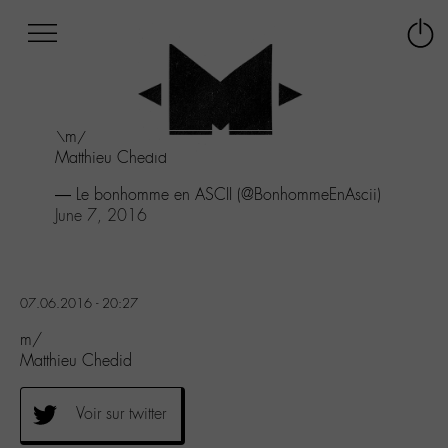
Afficher
Panneau de gestion des cookies
Labo
Connex
-
le
M-
menu
Aller
\m/
au
Matthieu Chedid
menu
Aller
— Le bonhomme en ASCII (@BonhommeEnAscii)
au
June 7, 2016
contenu
Aller
à
la
07.06.2016 - 20:27
recherche
m/
Matthieu Chedid
Voir sur twitter