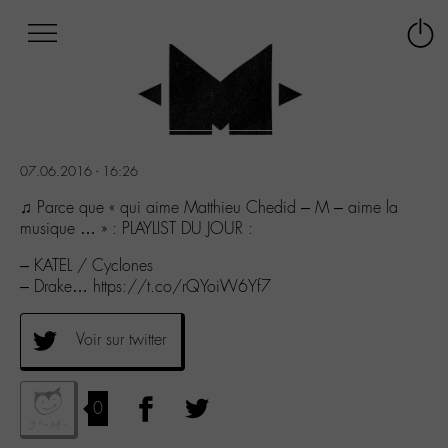
Afficher
Panneau de gestion des cookies
Labo
Connex
-
le
M-
menu
Aller
au
menu
07.06.2016 - 16:26
Aller
au
♫ Parce que « qui aime Matthieu Chedid – M – aime la
contenu
musique … » : PLAYLIST DU JOUR :
Aller
– KATEL / Cyclones
à
– Drake… https://t.co/rQYoiW6Yf7
la
recherche
Voir sur twitter
0