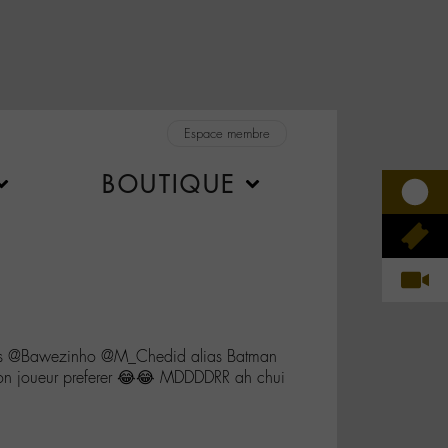
Espace membre
BOUTIQUE
is @Bawezinho @M_Chedid alias Batman
 mon joueur preferer 😂😂 MDDDDRR ah chui